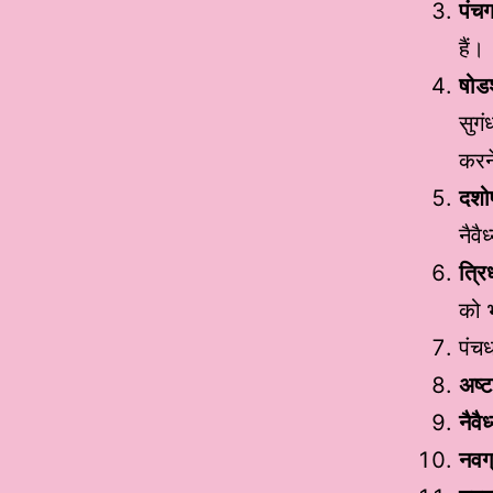
पंचग
हैं।
षोड
सुगं
करन
दशो
नैवै
त्रि
को भ
पंचध
अष्ट
नैवैध
नवग