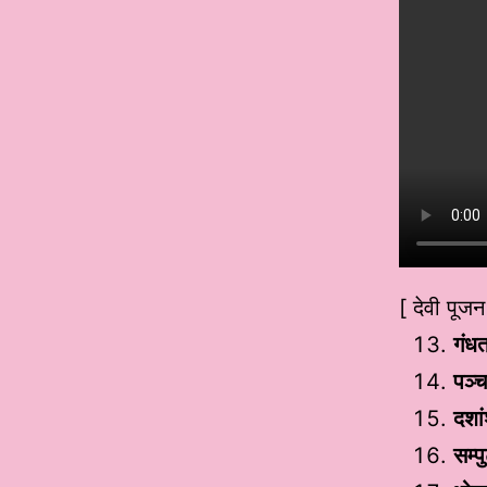
[ देवी पूजन 
गंध
पञ्च
दशा
सम्प