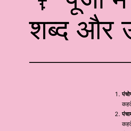
शब्द और 
पंच
कहते
पंचा
कहते