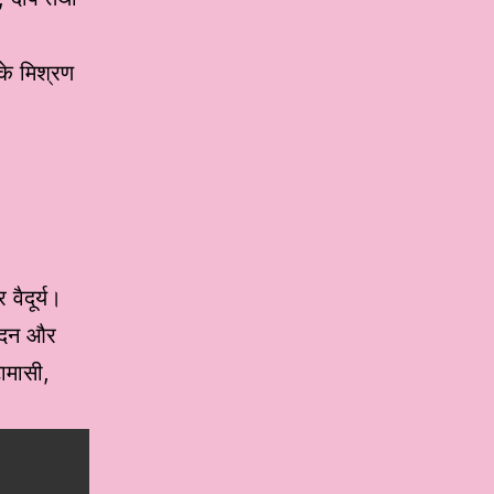
के मिश्रण
वैदूर्य।
न्दन और
टामासी,