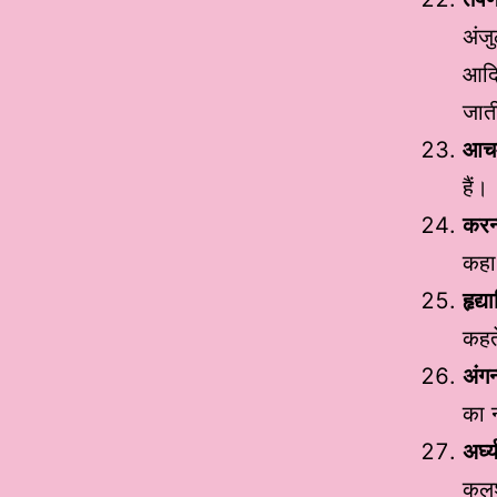
अंजु
आदि 
जात
आच
हैं।
करन
कहा
हृद्
कहते
अंग
का न
अर्घ्
कलश 