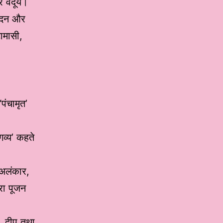
वैदूर्य।
न्दन और
टामासी,
पंचामृत’
गव्य’ कहते
 अलंकार,
ारा पूजन
प, दीप तथा