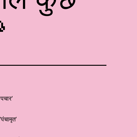

चोपचार’
पंचामृत’