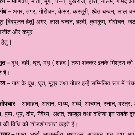
त्न
– माणिक्य, मोती, मूंगा, पन्ना, पुखराज, हीरा, नीलम, गोमेद और 
टगंध
– अगर, तगर, गोरोचन, केसर, कस्तूरी, श्वेत चन्दन, लाल च
दूर [देवपूजन हेतु] अगर, लाल चन्दन, हल्दी, कुमकुम, गोरोचन, ज
ाजीत और कपूर।
हेतु ]
मृत –
दूध, दही, घृत, मधु { शहद ] तथा शक्कर इनके मिश्रण को ‘
 हैं।
व्य
– गाय के दूध, घृत, मूत्र तथा गोबर इन्हें सम्मिलित रूप में ‘पंच
शोपचार
– आवाहन्, आसन, पाध्य, अर्घ्य, आचमन, स्नान, वस्त्र,
ध, पुष्प, धूप, दीप, नैवैध्य, अक्षत, ताम्बुल तथा दक्षिणा इन सबके द्व
े की विधि को ‘षोडशोपचार’ कहते हैं।
पचार
– पाध्य, अर्घ्य, आचमनीय, मधुपक्र, आचमन, गंध, पुष्प, धू