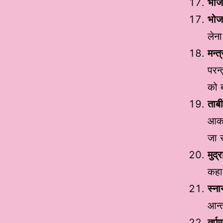
भोज
भोज
लेन
मन्त
परन्
को ब
ताब
आकार
जा स
मुद्र
कहा 
स्न
आन्त
तर्प