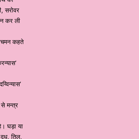
दी, सरोवर
न्न कर ली
 आचमन कहते
करन्यास’
य्विन्यास’
े मन्त्र
ै। घड़ा या
 दूध, तिल,