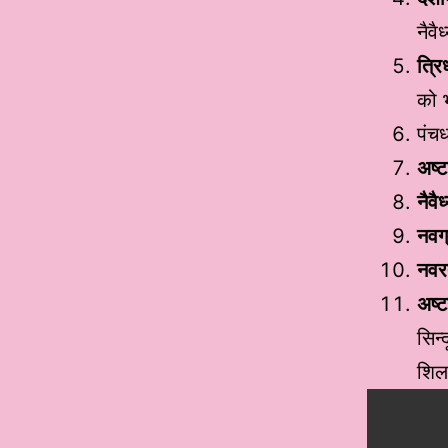
नैवै
त्रि
को भ
पंचध
अष्ट
नैवैध
नवग
नवर
अष्
सिन्
शिल