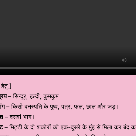
हेतु ]
त्रय
– सिन्दूर, हल्दी, कुमकुम।
ांग
– किसी वनस्पति के पुष्प, पत्र, फल, छाल और जड़।
ंश
– दसवां भाग।
ुट
– मिट्टी के दो शकोरों को एक-दुसरे के मुंह से मिला कर बंद 