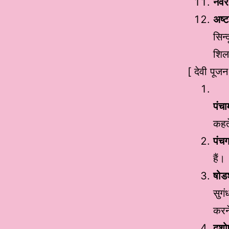
नवर
अष्
सिन्
शिल
[ देवी पूजन 
पंचा
कहते
पंचग
हैं।
षोड
सुगं
करन
दशो