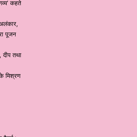
गव्य’ कहते
 अलंकार,
ारा पूजन
प, दीप तथा
के मिश्रण