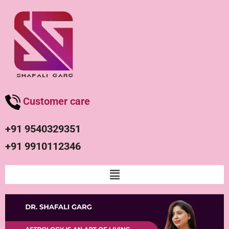
Customer care
+91 9540329351
+91 9910112346