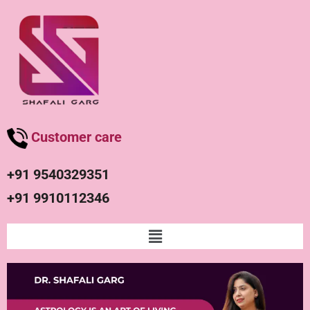
Customer care
+91 9540329351
+91 9910112346